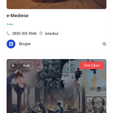
e-Medrese
0850 305 4546
İstanbul
Bloglar
Öne Çıkan
₺
Açık