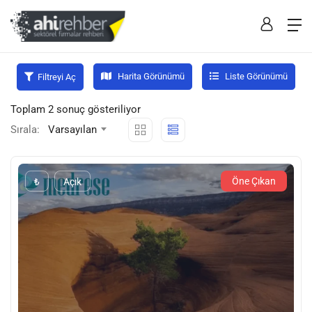
Harita Görünümü
Liste Görünümü
Filtreyi Aç
Toplam 2 sonuç gösteriliyor
Sırala:
Varsayılan
Öne Çıkan
₺
Açık