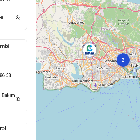
ii
ombi
2
86 58
 Bakım
rol