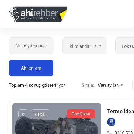
×
İklimlendirme
Lokas
Ahileri ara
Toplam 4 sonuç gösteriliyor
Sırala:
Varsayılan
Termo İdeal
Öne Çıkan
₺
Kapalı
0216 593 