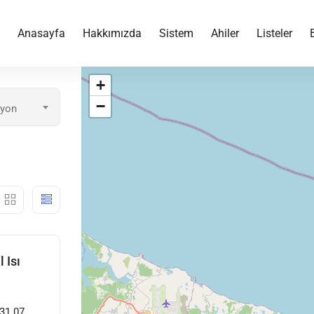
Anasayfa
Hakkımızda
Sistem
Ahiler
Listeler
+
−
yon
 Isı
31 07