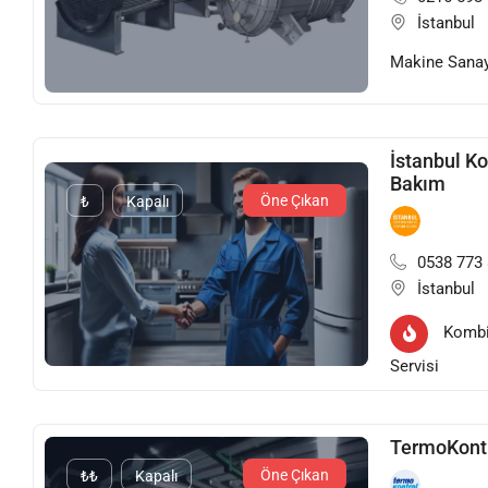
İstanbul
Makine Sanay
İstanbul K
Bakım
Öne Çıkan
₺
Kapalı
0538 773 
İstanbul
Kombi
Servisi
TermoKont
Öne Çıkan
₺₺
Kapalı