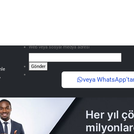
Web veya sosyal medya adresi
Gönder
mle
,
veya WhatsApp'ta