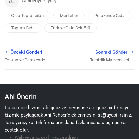
Gönderiyi Paylaş
Gıda Toptancıları
Marketler
Perakende Gıda
Toptan Gıda
Türkiye Gıda Sektörü
Önceki Gönderi
Sonraki Gönderi
Toptan ve Perakende
Temizlik Malzemeleri ve
Firmaları
Kağıt Ürünleri Satıcıları
Ahi Önerin
Daha önce hizmet aldığınız ve memnun kaldığınız bir firmayı
bizimle paylaşarak Ahi Rehber’e eklenmesini sağlayabilirsiniz.
Tavsiyeniz, kaliteli firmaların daha fazla insana ulaşmasına
destek olur.
Web veya sosyal medya adresi