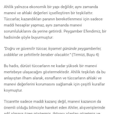
Ahilik yalnızca ekonomik bir yapı değildir; aynı zamanda
manevi ve ahlaki değerleri içselleştiren bir teşkilattır.
Tüccarlar, kazandıkları paranın bereketlenmesi için sadece
maddi hesaplar yapmaz, aynı zamanda manevi
sorumluluklarını da yerine getirirdi. Peygamber Efendimiz, bir
hadisinde şöyle buyurmuştur:
“Doğru ve güvenilir tüccar, kıyamet gününde peygamberler,
sıddıklar ve şehitlerle beraber olacaktır.”
(Tirmizi, Buyu 4)
Bu hadis, dürüst tüccarların ne kadar yüksek bir manevi
mertebeye ulaşacağını göstermektedir. Ahilik teşkilatı da bu
anlayıştan ilham alarak, esnafların ve tüccarların ahlaki ve
manevi değerlerini korumasını sağlamak için çeşitli kurallar
koymuştur.
Ticarette sadece maddi kazanç değil, manevi kazancın da
önemli olduğu bilinciyle hareket eden Ahiler, alışverişlerinde
adil olmaya özen göstermiş, ihtiyacı olanları gözetmiş ve