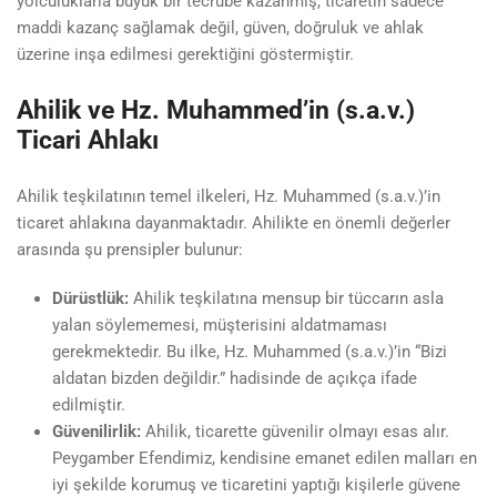
yolculuklarla büyük bir tecrübe kazanmış, ticaretin sadece
maddi kazanç sağlamak değil, güven, doğruluk ve ahlak
üzerine inşa edilmesi gerektiğini göstermiştir.
Ahilik ve Hz. Muhammed’in (s.a.v.)
Ticari Ahlakı
Ahilik teşkilatının temel ilkeleri, Hz. Muhammed (s.a.v.)’in
ticaret ahlakına dayanmaktadır. Ahilikte en önemli değerler
arasında şu prensipler bulunur:
Dürüstlük:
Ahilik teşkilatına mensup bir tüccarın asla
yalan söylememesi, müşterisini aldatmaması
gerekmektedir. Bu ilke, Hz. Muhammed (s.a.v.)’in “Bizi
aldatan bizden değildir.” hadisinde de açıkça ifade
edilmiştir.
Güvenilirlik:
Ahilik, ticarette güvenilir olmayı esas alır.
Peygamber Efendimiz, kendisine emanet edilen malları en
iyi şekilde korumuş ve ticaretini yaptığı kişilerle güvene