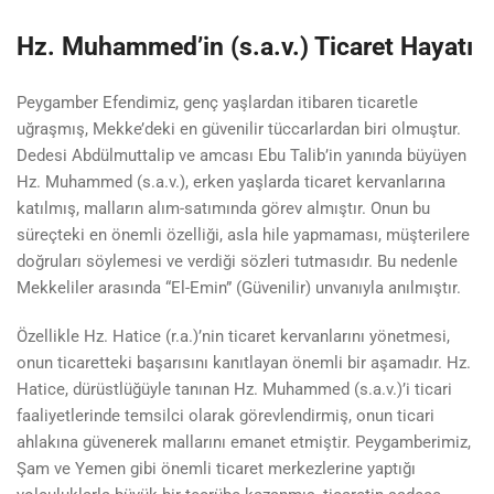
Hz. Muhammed’in (s.a.v.) Ticaret Hayatı
Peygamber Efendimiz, genç yaşlardan itibaren ticaretle
uğraşmış, Mekke’deki en güvenilir tüccarlardan biri olmuştur.
Dedesi Abdülmuttalip ve amcası Ebu Talib’in yanında büyüyen
Hz. Muhammed (s.a.v.), erken yaşlarda ticaret kervanlarına
katılmış, malların alım-satımında görev almıştır. Onun bu
süreçteki en önemli özelliği, asla hile yapmaması, müşterilere
doğruları söylemesi ve verdiği sözleri tutmasıdır. Bu nedenle
Mekkeliler arasında “El-Emin” (Güvenilir) unvanıyla anılmıştır.
Özellikle Hz. Hatice (r.a.)’nin ticaret kervanlarını yönetmesi,
onun ticaretteki başarısını kanıtlayan önemli bir aşamadır. Hz.
Hatice, dürüstlüğüyle tanınan Hz. Muhammed (s.a.v.)’i ticari
faaliyetlerinde temsilci olarak görevlendirmiş, onun ticari
ahlakına güvenerek mallarını emanet etmiştir. Peygamberimiz,
Şam ve Yemen gibi önemli ticaret merkezlerine yaptığı