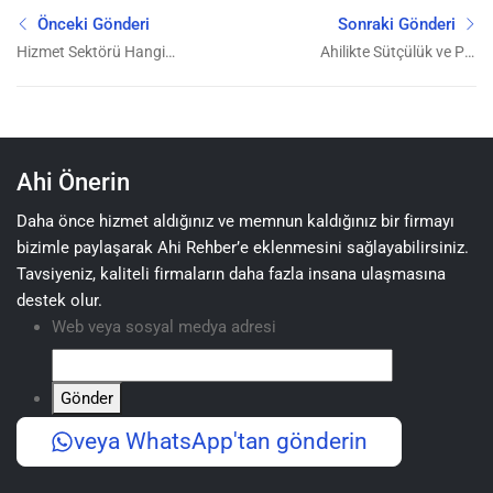
Önceki Gönderi
Sonraki Gönderi
Hizmet Sektörü Hangi
Ahilikte Sütçülük ve Piri
Meslekleri Kapsar?
İbrahim: Helal Kazancın
ve Bereketin Sembolü
Ahi Önerin
Daha önce hizmet aldığınız ve memnun kaldığınız bir firmayı
bizimle paylaşarak Ahi Rehber’e eklenmesini sağlayabilirsiniz.
Tavsiyeniz, kaliteli firmaların daha fazla insana ulaşmasına
destek olur.
Web veya sosyal medya adresi
Gönder
veya WhatsApp'tan gönderin