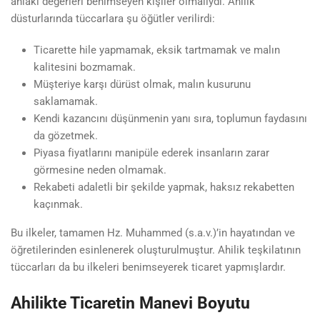
ahlaki değerleri benimseyen kişiler olmalıydı. Ahilik
düsturlarında tüccarlara şu öğütler verilirdi:
Ticarette hile yapmamak, eksik tartmamak ve malın
kalitesini bozmamak.
Müşteriye karşı dürüst olmak, malın kusurunu
saklamamak.
Kendi kazancını düşünmenin yanı sıra, toplumun faydasını
da gözetmek.
Piyasa fiyatlarını manipüle ederek insanların zarar
görmesine neden olmamak.
Rekabeti adaletli bir şekilde yapmak, haksız rekabetten
kaçınmak.
Bu ilkeler, tamamen Hz. Muhammed (s.a.v.)’in hayatından ve
öğretilerinden esinlenerek oluşturulmuştur. Ahilik teşkilatının
tüccarları da bu ilkeleri benimseyerek ticaret yapmışlardır.
Ahilikte Ticaretin Manevi Boyutu