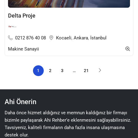
Delta Proje
0212 876 40 08
Kocaeli
,
Ankara
,
İstanbul
Makine Sanayii
1
2
3
…
21
Ahi Önerin
Daha önce hizmet aldığınız ve memnun kaldığınız bir firmayı
bizimle paylaşarak Ahi Rehber’e eklenmesini sağlayabilirsiniz.
Tavsiyeniz, kaliteli firmaların daha fazla insana ulaşmasına
destek olur.