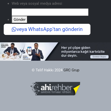
Web veya sosyal medya adresi
Gönder
veya WhatsApp'tan gönderin
© Telif Hakkı 2024
GRC Grup