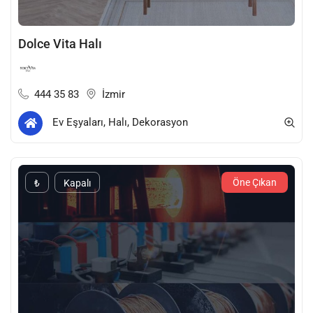
Dolce Vita Halı
444 35 83
İzmir
Ev Eşyaları, Halı, Dekorasyon
Öne Çıkan
₺
Kapalı