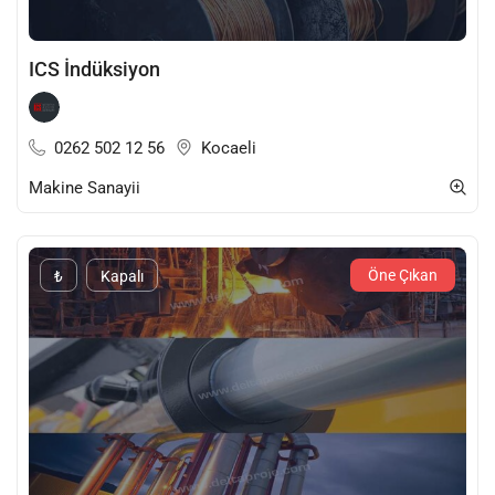
ICS İndüksiyon
0262 502 12 56
Kocaeli
Makine Sanayii
Öne Çıkan
₺
Kapalı