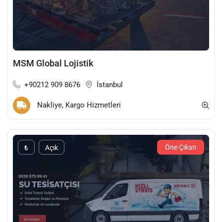
MSM Global Lojistik
+90212 909 8676
İstanbul
Nakliye, Kargo Hizmetleri
Öne Çıkan
₺
Açık