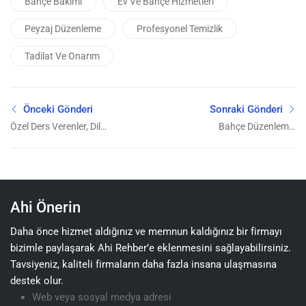
Bahçe Bakımı
Ev Ve Bahçe Hizmetleri
Peyzaj Düzenleme
Profesyonel Temizlik
Tadilat Ve Onarım
Önceki Gönderi
Sonraki Gönderi
Özel Ders Verenler, Dil
Bahçe Düzenleme,
Kursları ve Müzik
Peyzaj ve Çiçekçilik
Kursları
Hizmetleri
Ahi Önerin
Daha önce hizmet aldığınız ve memnun kaldığınız bir firmayı
bizimle paylaşarak Ahi Rehber’e eklenmesini sağlayabilirsiniz.
Tavsiyeniz, kaliteli firmaların daha fazla insana ulaşmasına
destek olur.
Web veya sosyal medya adresi