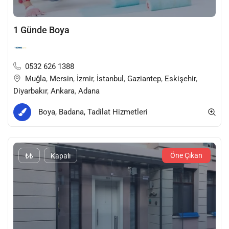
1 Günde Boya
0532 626 1388
Muğla
,
Mersin
,
İzmir
,
İstanbul
,
Gaziantep
,
Eskişehir
,
Diyarbakır
,
Ankara
,
Adana
Boya, Badana, Tadilat Hizmetleri
Öne Çıkan
₺₺
Kapalı