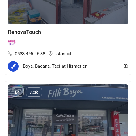
RenovaTouch
0533 495 46 38
İstanbul
Boya, Badana, Tadilat Hizmetleri
₺₺
Açık