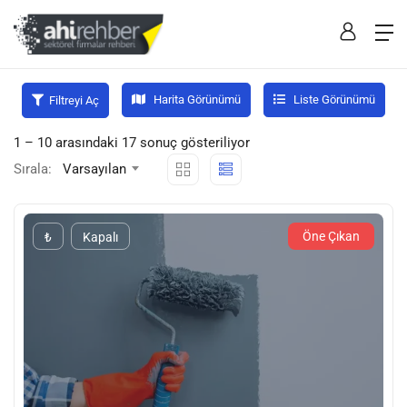
Harita Görünümü
Liste Görünümü
Filtreyi Aç
1
–
10
arasındaki 17 sonuç gösteriliyor
Sırala:
Varsayılan
Öne Çıkan
₺
Kapalı