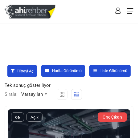
Harita Görünümü
Liste Görünümü
Filtreyi Aç
Tek sonuç gösteriliyor
Sırala:
Varsayılan
Öne Çıkan
₺₺
Açık