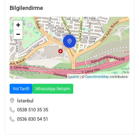
Bilgilendirme
+
−
Leaflet
| ©
OpenStreetMap
contributors
Yol Tarifi
WhatsApp İletişim
İstanbul
0538 510 35 35
0536 830 54 51