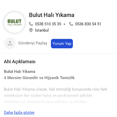
Bulut Halı Yıkama
0538 510 35 35
0536 830 54 51
İstanbul
Gönderiyi Paylaş
Yorum Yap
Ahi Açıklaması
Bulut Halı Yıkama
4 Mevsim Güvenilir ve Hijyenik Temizlik
Bulut Halı Yıkama olarak, halı temizliği konusunda cins fark
etmeksizin her türden halıyı en profesyonel şekilde
temizliyoruz. Deneyimli personelimiz ve modern
ekipmanlarımız ile dört mevsim boyunca hizmet sunarak,
Daha fazla göster
halılarınızı hijyenik ve sağlıklı bir şekilde temizlemeyi