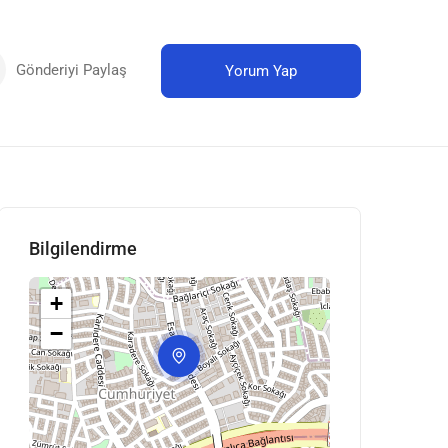
Gönderiyi Paylaş
Yorum Yap
Bilgilendirme
+
−