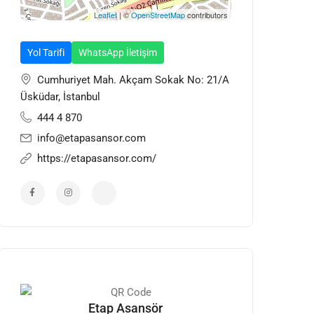
Leaflet
| ©
OpenStreetMap
contributors
Yol Tarifi
WhatsApp İletişim
Cumhuriyet Mah. Akçam Sokak No: 21/A
Üsküdar, İstanbul
444 4 870
info@etapasansor.com
https://etapasansor.com/
Etap Asansör