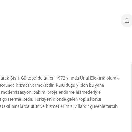
rak Şişli, Gültepe’ de atıldı. 1972 yılında Ünal Elektrik olarak
töründe hizmet vermektedir. Kurulduğu yıldan bu yana
 modernizasyon, bakım, projelendirme hizmetleriyle
et göstermektedir. Türkiye’nin önde gelen toplu konut
takil binalarda ürün ve hizmetlerimiz, yıllardır güvenle tercih
imizle…