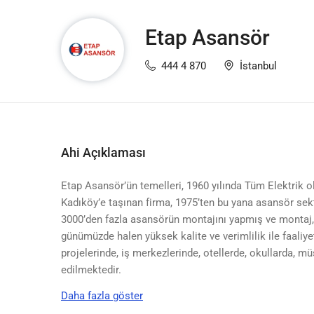
Etap Asansör
444 4 870
İstanbul
Ahi Açıklaması
Etap Asansör’ün temelleri, 1960 yılında Tüm Elektrik ola
Kadıköy’e taşınan firma, 1975’ten bu yana asansör sek
3000’den fazla asansörün montajını yapmış ve montaj,
günümüzde halen yüksek kalite ve verimlilik ile faaliy
projelerinde, iş merkezlerinde, otellerde, okullarda, müs
edilmektedir.
Daha fazla göster
Bizi tercih eden tüm müşterilerimize saygı ve sevgiler