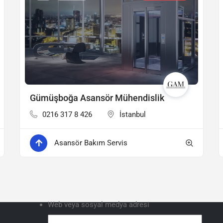
Gümüşboğa Asansör Mühendislik
0216 317 8 426
İstanbul
Asansör Bakım Servis
Web veya sosyal medya adresi