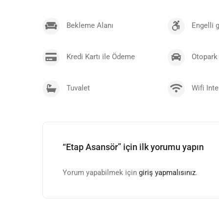
Genel Müdür
Barış ÜNAL
Bekleme Alanı
Engelli g
Kalite Politikamız
Kredi Kartı ile Ödeme
Otopark
Kalite yönetim sistemimiz ISO : 9001 standartlarının g
belgelendirilmesi ve sürekli iyileştirilmesi,
Tuvalet
Wifi Inte
Müşteri gereksinimlerini göz önünde bulundurarak, müşt
Çözüm ortaklarımız ve alt yüklenicilerimizle karşılıklı
“Etap Asansör” için ilk yorumu yapın
Yorum yapabilmek için
giriş yapmalısınız
.