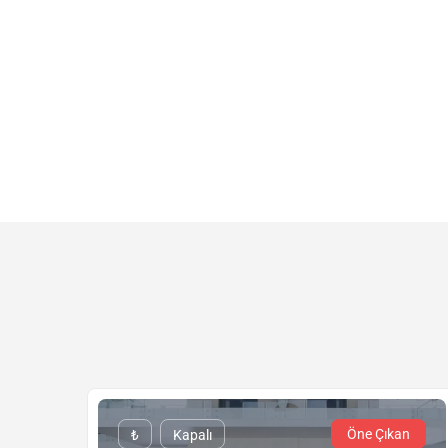
Öne Çıkan
₺
Kapalı