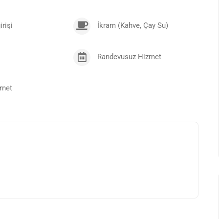
irişi
İkram (Kahve, Çay Su)
Randevusuz Hizmet
ereklerini yerine getirecek şekilde dökümante edilmesi,
rnet
eri odaklı, kaliteli asansör çözümleri geliştirmek,
 fayda ilişkileri kurmak ve sürdürmek.