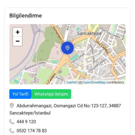
getirmek
Sürekli değişim ve gelişimi, yaşam biçimi haline getiren
Bilgilendirme
çalışanlarımızın; sonuca yönelik, proaktif ve katılımci
faaliyetleri ile müşteri memnuniyeti ve sadakatini sağlamak
+
Rekabet gücümüzü pazarlarda sürdürmektir.
−
VİZYONUMUZ
Evden eve nakliyat ve uluslararası nakliye sektöründe, müşteri
memnuniyetini maksimum düzeyde tutmak
Leaflet
| ©
OpenStreetMap
contributors
Bütün dünyada kabul gören kalite standartlarında; hizmet
üreten, ülkemizin en güvenilir, en rahat ve zaman yönetimine en
Yol Tarifi
WhatsApp İletişim
çok hassasiyet gösteren nakliye şirketi olmak
Abdurrahmangazi, Osmangazi Cd No:123-127, 34887
Sancaktepe/İstanbul
DEĞERLERİMİZ
444 9 120
0532 174 78 83
Dürüst ve ilkeli çalışmak Çevreye ve doğaya saygılı olmak