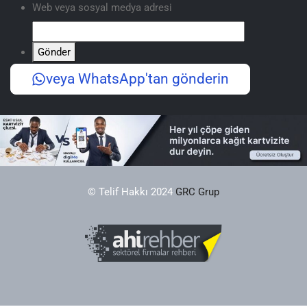
Web veya sosyal medya adresi
Gönder
veya WhatsApp'tan gönderin
© Telif Hakkı 2024
GRC Grup