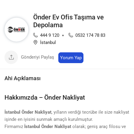
Önder Ev Ofis Taşıma ve
Depolama
444 9 120
0532 174 78 83
İstanbul
Gönderiyi Paylaş
Yorum Yap
Ahi Açıklaması
Hakkımızda – Önder Nakliyat
İstanbul Önder Nakliyat
, yılların verdiği tecrübe ile size nakliyat
işinde en iyisini sunmak amaçlı kurulmuştur.
Firmamız
İstanbul Önder Nakliyat
olarak; geniş araç filosu ve
tecrübeli eleman kadrosu ile
Şehir içi, Şehirlerarası, Konut,