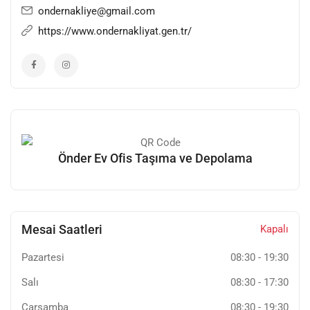
Tüm taahüdlerimize zamanında uymak Yeniliğe ve
ondernakliye@gmail.com
değişime açık olmak
https://www.ondernakliyat.gen.tr/
Toplam kaliteyi yaşayan ve uygulayan bir şirket kültürüne
sahip olmak.
Önder Ev Ofis Taşıma ve Depolama
Mesai Saatleri
Kapalı
Pazartesi
08:30
-
19:30
Salı
08:30
-
17:30
Çarşamba
08:30
-
19:30