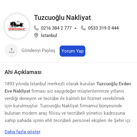
Tuzcuoğlu Nakliyat
0216 384 2 777
0533 319 0 444
İstanbul
Gönderiyi Paylaş
Yorum Yap
Ahi Açıklaması
1893 yılında İstanbul merkezli olarak kurulan
Tuzcuoğlu Evden
Eve Nakliyat
firması siz saygıdeğer müşterilerimize yılların
verdiği deneyim ve tecrübe ile kaliteli bir hizmet verebilmek
için kurulmuştur. Tuzcuoğlu Nakliyat firmamız bünyesinde
bulunan modern araç filosu ve tecrübeli yönetici kadrosuna
sahip sahada işinin ehli tecrübeli personel ekipleri ile Şehir içi
Şehirler arası ev ofis işyeri ve özel değerli parça eşyalar
Daha fazla göster
taşımanın yanı sıra,bunları güvenle muhafaza etme konusunda