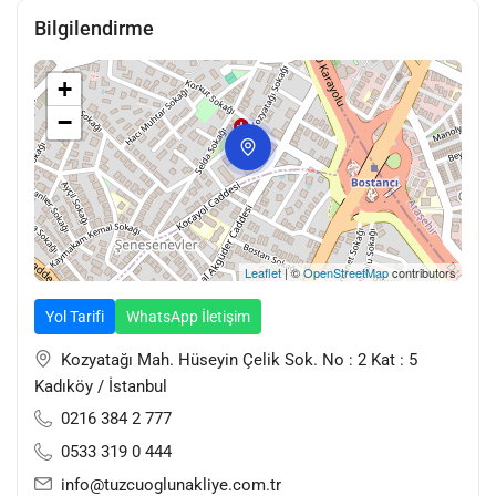
kaliteli hijyenik ambalaj malzemelerimiz, güvenlikli
Bilgilendirme
depolarımız ile
Tuzcuoğlu Nakliyat
olarak siz müşterilerimizin
uzun yıllara dayanan güvenini ve saygısını kazanmanın haklı
+
gururunu yaşamaktayız.
−
Saygıdeğer müşterilerimiz 7/24 kurumsal danışma hattımız ile
iletişime geçerek öneri talep ve görüşlerini bildirip
hizmetlerimiz hakkında detaylı bilgi alabilirler.
Leaflet
| ©
OpenStreetMap
contributors
Yol Tarifi
WhatsApp İletişim
Kozyatağı Mah. Hüseyin Çelik Sok. No : 2 Kat : 5
Kadıköy / İstanbul
0216 384 2 777
0533 319 0 444
info@tuzcuoglunakliye.com.tr