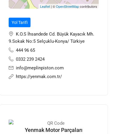
Leaflet
| ©
OpenStreetMap
contributors
Yol Tarifi
K.O.S İhsandede Cd. Büyük Kayacık Mh.
9.Sokak No:5 Selçuklu-Konya/ Türkiye
444 96 65
0332 239 2424
info@meplinpiston.com
https://yenmak.com.tr/
Yenmak Motor Parçaları