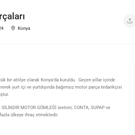
çaları
24
Konya
ük bir atölye olarak Konya’da kuruldu. Geçen yıllar içinde
rerek yurt içi ve yurtdışında bağımsız motor parça tedarikçisi
ştur.
e SİLİNDİR MOTOR GÖMLEĞİ üretimi; CONTA, SUPAP ve
fazla ülkeye ihraç etmektedir.
 olarak nihai güven, en iyi kalite ve makul fiyatın yanı sıra,