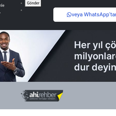
Gönder
mle
,
veya WhatsApp'ta