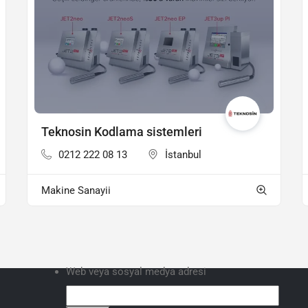
Teknosin Kodlama sistemleri
0212 222 08 13
İstanbul
Makine Sanayii
Web veya sosyal medya adresi