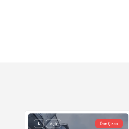
Öne Çıkan
₺
Açık