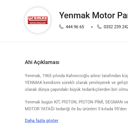
Yenmak Motor Par
444 96 65
0332 239 24
Ahi Açıklaması
Yenmak, 1965 yılında Kahvecioğlu ailesi tarafından küç
YENMAK kendisini sürekli olarak yenileyerek ve gelişti
olarak dünya çapındaki büyük tedarikçilerden biri olmu
Yenmak bugün KİT, PİSTON, PİSTON PİMİ, SEGMAN v
MOTOR YATAĞI tedariği ile bu ürünleri 5 kıtada 95’den 
Daha fazla göster
Siz değerli müşterilerimiz için uzun soluklu bir iş ortağı