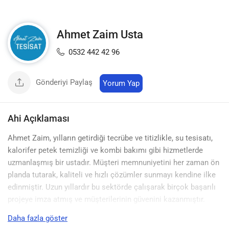
Ahmet Zaim Usta
0532 442 42 96
Gönderiyi Paylaş
Yorum Yap
Ahi Açıklaması
Ahmet Zaim, yılların getirdiği tecrübe ve titizlikle, su tesisatı,
kalorifer petek temizliği ve kombi bakımı gibi hizmetlerde
uzmanlaşmış bir ustadır. Müşteri memnuniyetini her zaman ön
planda tutarak, kaliteli ve hızlı çözümler sunmayı kendine ilke
edinmiştir. Uzun yıllardır bu sektörde çalışarak birçok başarılı
projeye imza atmış ve müşterilerinin güvenini kazanmıştır.
Daha fazla göster
Ahmet Zaim, her biri kendi alanında önemli detaylar içeren