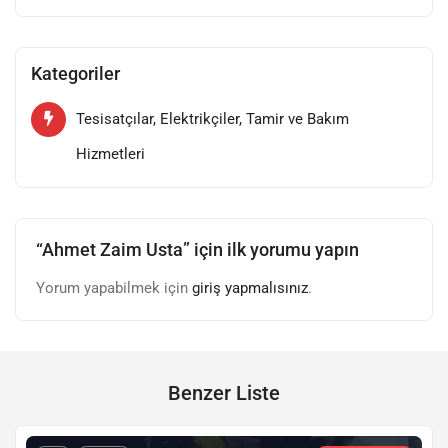
Kalorifer petek temizliği ve bakımı
Kombi bakımı ve arızalarının giderilmesi
Acil tesisat sorunları için hızlı müdahale
Kategoriler
Ahmet Zaim’e ulaşarak hem evinizde hem de iş yerinizde
ihtiyaç duyduğunuz tesisat işlerini profesyonel bir şekilde
Tesisatçılar, Elektrikçiler, Tamir ve Bakım
çözebilirsiniz.
Hizmetleri
“Ahmet Zaim Usta” için ilk yorumu yapın
Yorum yapabilmek için
giriş yapmalısınız
.
Benzer Liste