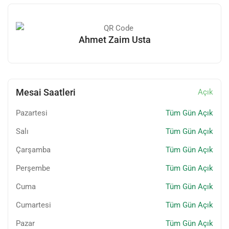
Kalorifer petek temizliği ve kombi bakımı gibi düzenli olarak
yapılması gereken işlemler, ev ya da iş yerlerinde ısıtma
sistemlerinin verimli çalışması için son derece önemlidir.
Ahmet Zaim Usta
Ahmet Zaim, bu konuda profesyonel çözümler sunarak hem
enerji tasarrufu sağlar hem de yaşam alanlarındaki konforu
artırır. Bunun yanı sıra, su tesisatında yaşanabilecek tüm
sorunlar için hızlı ve etkili müdahaleleriyle müşterilerinin
ihtiyaçlarına en kısa sürede çözüm sunar.
Mesai Saatleri
Açık
Pazartesi
Tüm Gün Açık
Ahmet Zaim’in hedefi, işini her zaman en iyi şekilde yapmak ve
müşterilerine güvenilir bir hizmet sunmaktır. Sektördeki
Salı
Tüm Gün Açık
gelişmeleri yakından takip ederek kendini sürekli günceller ve
Çarşamba
Tüm Gün Açık
hizmet kalitesini artırır. “Her iş, öncelikle güvenle başlar”
prensibiyle çalışan Ahmet Zaim, sizlere kaliteli hizmet sunmak
Perşembe
Tüm Gün Açık
için her zaman hazırdır.
Cuma
Tüm Gün Açık
Hizmet Alanları:
Cumartesi
Tüm Gün Açık
Su tesisatı kurulumu ve tamiri
Pazar
Tüm Gün Açık