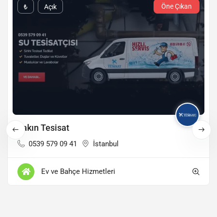
Öne Çıkan
₺
Açık
Yakın Tesisat
0539 579 09 41
İstanbul
Ev ve Bahçe Hizmetleri