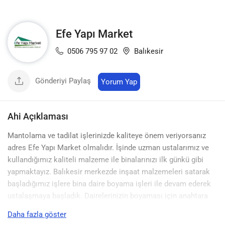
Efe Yapı Market
0506 795 97 02
Balıkesir
Gönderiyi Paylaş
Yorum Yap
Ahi Açıklaması
Mantolama ve tadilat işlerinizde kaliteye önem veriyorsanız
adres Efe Yapı Market olmalıdır. İşinde uzman ustalarımız ve
kullandığımız kaliteli malzeme ile binalarınızı ilk günkü gibi
yapmaktayız. Balıkesir merkezde inşaat malzemeleri satarak
başladığımız işlere bina daire boyama işleri ile devam ederek
ustalaşmaya başladık. Dairelerinizin boyaması için anahtara
teslim işler yaparak Balıkesir’de güven ve kalitenin adresi
Daha fazla göster
olduk.