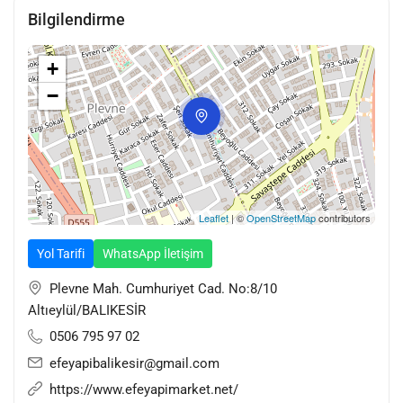
Banyo Tadilat Dekorasyon
Bilgilendirme
Mutfak Tadilat Dekorasyon
Akıllı kilit Uygulaması (Merel marka)
+
−
Leaflet
| ©
OpenStreetMap
contributors
Yol Tarifi
WhatsApp İletişim
Plevne Mah. Cumhuriyet Cad. No:8/10
Altıeylül/BALIKESİR
0506 795 97 02
efeyapibalikesir@gmail.com
https://www.efeyapimarket.net/